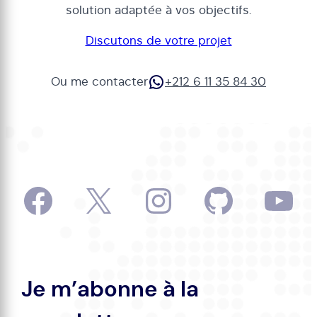
solution adaptée à vos objectifs.
Discutons de votre projet
WhatsApp
Ou me contacter
+212 6 11 35 84 30
Facebook
X
Instagram
GitHub
Yo
Je m’abonne à la