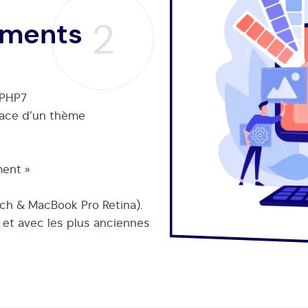
2
ements
 PHP7
lace d’un thème
ment »
uch & MacBook Pro Retina).
 et avec les plus anciennes